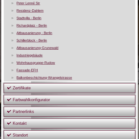
Peter Lenné Str
Residenz-Dahlem
Stadtvilla - Berlin
Richardplatz - Berlin
Altbausanierung - Berlin
Schillerblock - Berlin
Altbausanierung-Grunewald
Industriegebäude
Wohnhausgruppe-Rudow
Fassade-EFH
Balkonbeschichtung-Wrangelstrasse
Zertifikate
Farbwahlkonfigurator
Partnerlinks
Kontakt
Standort